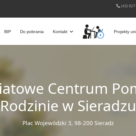
(43) 827
BIP
Do pobrania
Kontakt
Projekty un
iatowe Centrum Po
Rodzinie w Sieradz
Plac Wojewódzki 3, 98-200 Sieradz