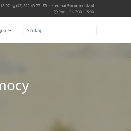
-18-07
(43) 822-43-77
sekretariat@pcprsieradz.pl
Pon. - Pt. 7:30 - 15:30
Szukaj
ijne
mocy
u