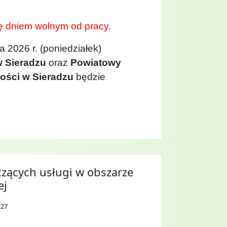
się dniem wolnym od pracy.
 2026 r. (poniedziałek)
 Sieradzu
oraz
Powiatowy
ości w Sieradzu
będzie
czących usługi w obszarze
ej
 27