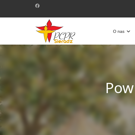
O nas
Pow