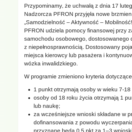
Przypominamy, że uchwałą z dnia 17 luteg
Nadzorcza PFRON przyjęła nowe brzmie
„Samodzielność – Aktywność – Mobilność!”
PFRON udziela pomocy finansowej przy 
samochodu osobowego, dostosowanego do
z niepełnosprawnością. Dostosowany poja
miejsca kierowcy lub pasażera i kontynuow
wózka inwalidzkiego.
W programie zmieniono kryteria dotyczące 
1 punkt otrzymają osoby w wieku 7-18 l
osoby od 18 roku życia otrzymają 1 pu
lub naukę;
za wcześniejsze wnioski składane w pr
dofinansowania z powodu wyczerpania
przyznane będą 0,5 pkt za 1–3 wnioski;